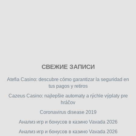
Play
СВЕЖИЕ ЗАПИСИ
our
free
Atefia Casino: descubre cómo garantizar la seguridad en
online
tus pagos y retiros
flash
Cazeus Casino: najlepšie automaty a rýchle výplaty pre
games
hráčov
on
friv.wiki
,
Coronavirus disease 2019
enjoy
Анализ игр и бонусов в казино Vavada 2026
our
Анализ игр и бонусов в казино Vavada 2026
games.