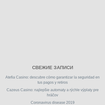
Play
СВЕЖИЕ ЗАПИСИ
our
free
Atefia Casino: descubre cómo garantizar la seguridad en
online
tus pagos y retiros
flash
Cazeus Casino: najlepšie automaty a rýchle výplaty pre
games
hráčov
on
friv.wiki
,
Coronavirus disease 2019