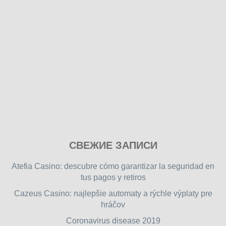
Play
СВЕЖИЕ ЗАПИСИ
our
free
Atefia Casino: descubre cómo garantizar la seguridad en
online
tus pagos y retiros
flash
Cazeus Casino: najlepšie automaty a rýchle výplaty pre
games
hráčov
on
friv.wiki
,
Coronavirus disease 2019