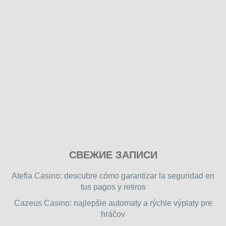
Play
СВЕЖИЕ ЗАПИСИ
our
free
Atefia Casino: descubre cómo garantizar la seguridad en
online
tus pagos y retiros
flash
Cazeus Casino: najlepšie automaty a rýchle výplaty pre
games
hráčov
on