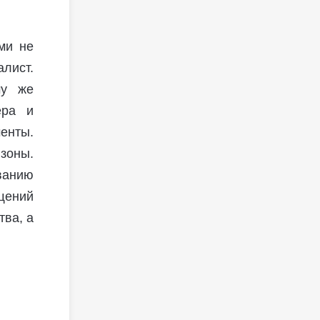
ми не
лист.
му же
ера и
енты.
 зоны.
ванию
щений
тва, а