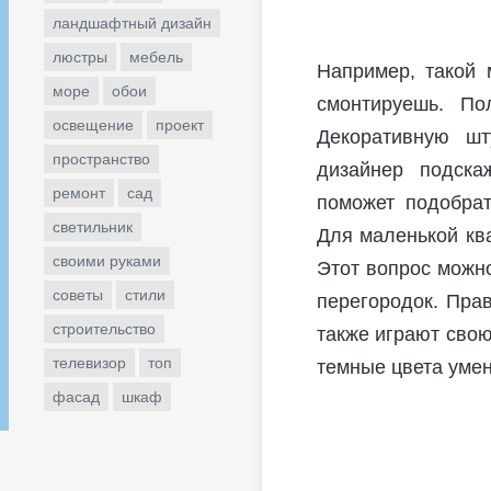
ландшафтный дизайн
люстры
мебель
Например, такой 
море
обои
смонтируешь. По
освещение
проект
Декоративную шт
пространство
дизайнер подска
ремонт
сад
поможет подобра
светильник
Для маленькой ква
своими руками
Этот вопрос можн
советы
стили
перегородок. Пра
строительство
также играют свою
телевизор
топ
темные цвета уме
фасад
шкаф