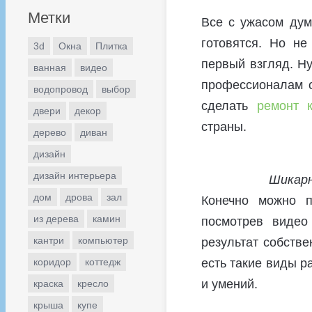
Метки
Все с ужасом дум
готовятся. Но не
3d
Окна
Плитка
первый взгляд. Н
ванная
видео
профессионалам с
водопровод
выбор
сделать
ремонт 
двери
декор
страны.
дерево
диван
дизайн
дизайн интерьера
Шикарн
дом
дрова
зал
Конечно можно п
из дерева
камин
посмотрев видео
кантри
компьютер
результат собств
есть такие виды р
коридор
коттедж
и умений.
краска
кресло
крыша
купе