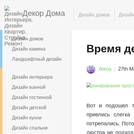
Декор Дома
Дизайн домов
Дизайн
Дизайн домов
Время д
Дизайн камина
Ландшафтный дизайн
Alena
27th М
Дизайн интерьера
Дизайн ванной
Дизайн гостинной
Вот и подошел т
Дизайн детской
приелись слегка
Дизайн кухни
потрепались. Пото
Дизайн спальни
люстра не подходи