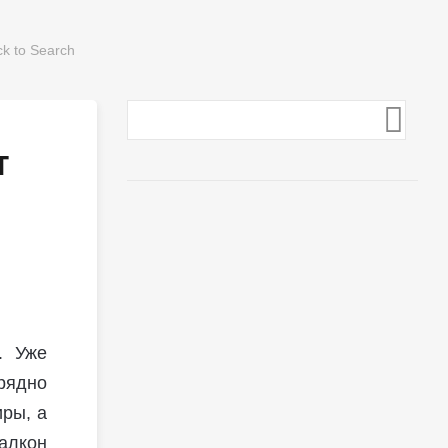
т
. Уже
рядно
иры, а
Балкон