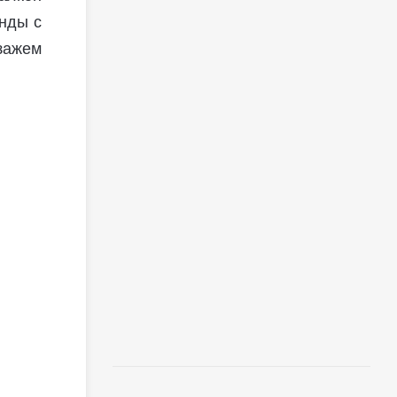
анды с
зажем