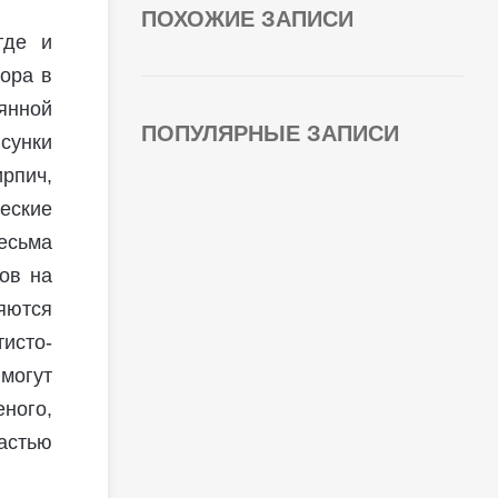
ПОХОЖИЕ ЗАПИСИ
где и
ора в
янной
ПОПУЛЯРНЫЕ ЗАПИСИ
сунки
рпич,
еские
есьма
ов на
яются
исто-
могут
еного,
частью