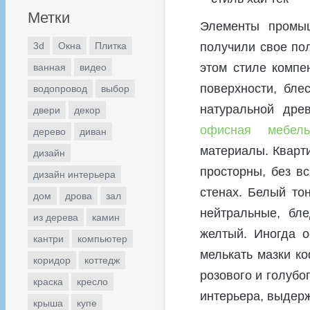
Метки
Элементы промы
3d
Окна
Плитка
получили свое по
этом стиле компе
ванная
видео
поверхности, бле
водопровод
выбор
натуральной дре
двери
декор
офисная мебел
дерево
диван
материалы. Кварт
дизайн
просторны, без в
дизайн интерьера
стенах. Белый то
дом
дрова
зал
нейтральные, бле
из дерева
камин
желтый. Иногда о
кантри
компьютер
мелькать мазки ко
коридор
коттедж
розового и голубо
краска
кресло
интерьера, выдерж
крыша
купе