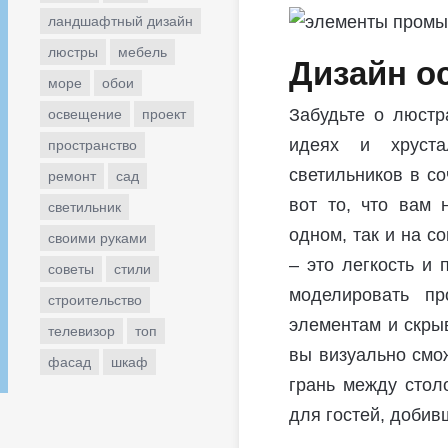
ландшафтный дизайн
люстры
мебель
Дизайн о
море
обои
Забудьте о люстр
освещение
проект
идеях и хруста
пространство
светильников в с
ремонт
сад
вот то, что вам 
светильник
одном, так и на с
своими руками
– это легкость и
советы
стили
моделировать пр
строительство
элементам и скрыв
телевизор
топ
вы визуально смо
фасад
шкаф
грань между стол
для гостей, добив