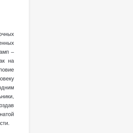
очных
енных
амп –
ак на
словие
овеку
одним
ьники,
оздав
натой
сти.