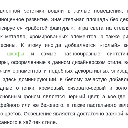
шленной эстетики вошли в жилые помещения, 
лноценное развитие. Значительная площадь без дек
нсируется «работой фактуры»: игра света на стекл
ск металла, хромированных элементов, а также ри
весины. К этому иногда добавляется «голый» ки
ь шкафы
и самые разнообразные синтетич
иры, оформленные в данном дизайнерском стиле, в
сяких орнаментов и подобных декоративных эпизод
н здесь доминирующий. К белому зачастую добавл
дные оттенки: кремовый, сизовато-серый и золот
сновным фоном является черный цвет, а кое-где 
фейного или же бежевого, а также пастельного зел
го цветов. Освещение является достаточно важной 
анного в хай-тек стиле.