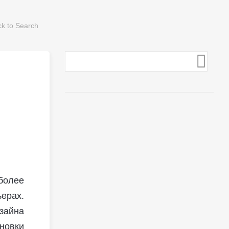
более
ерах.
зайна
новки