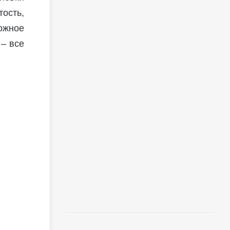
ость,
ожное
 – все