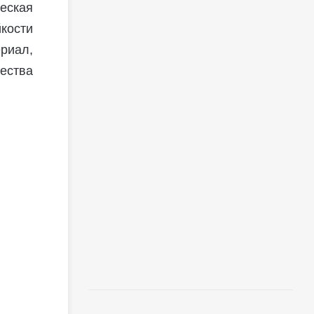
еская
кости
риал,
чества