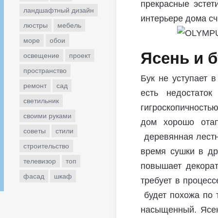
прекрасные эстет
ландшафтный дизайн
интерьере дома сч
люстры
мебель
море
обои
Ясень и б
освещение
проект
пространство
Бук не уступает в
ремонт
сад
есть недостато
светильник
гигроскопичностью
своими руками
дом хорошо отап
советы
стили
деревянная лестни
строительство
время сушки в др
телевизор
топ
повышает декорат
фасад
шкаф
требует в процесс
будет похожа по т
насыщенный. Ясен