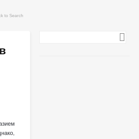
в
азием
нако,