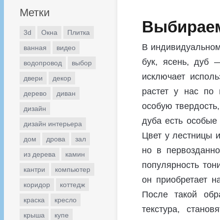
Метки
Выбираем
3d
Окна
Плитка
В индивидуальном
ванная
видео
бук, ясень, дуб
водопровод
выбор
исключает исполь
двери
декор
растет у нас по 
дерево
диван
особую твердость,
дизайн
дуба есть особые
дизайн интерьера
Цвет у лестницы и
дом
дрова
зал
но в первозданно
из дерева
камин
популярность тон
кантри
компьютер
он приобретает н
коридор
коттедж
После такой обр
краска
кресло
текстура, стано
крыша
купе