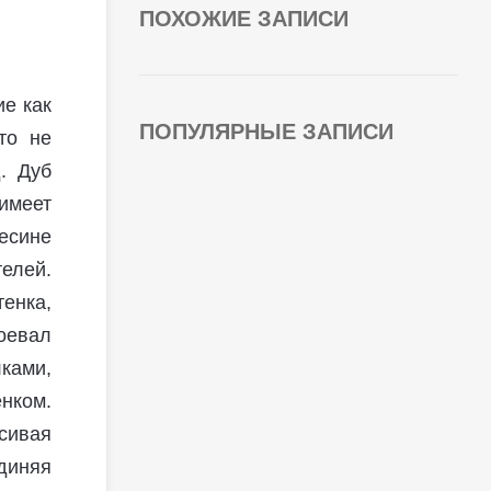
ПОХОЖИЕ ЗАПИСИ
е как
ПОПУЛЯРНЫЕ ЗАПИСИ
то не
. Дуб
имеет
весине
елей.
тенка,
оевал
ками,
нком.
сивая
диняя