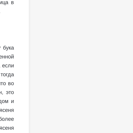
ица в
.
у бука
енной
, если
тогда
что во
, это
дом и
 ясеня
 более
ясеня