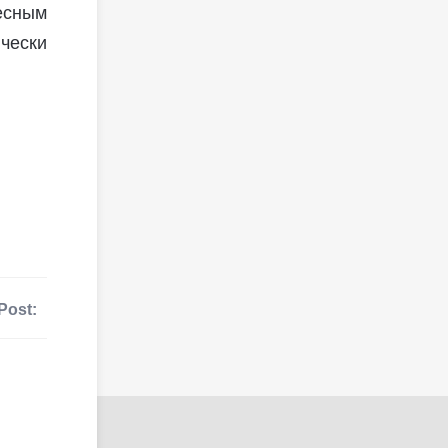
ресным
чески
Post: