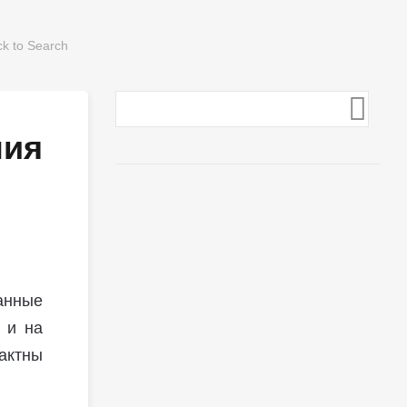
ния
анные
 и на
актны