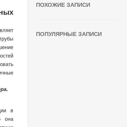
ПОХОЖИЕ ЗАПИСИ
ных
вляет
ПОПУЛЯРНЫЕ ЗАПИСИ
трубы
шение
остей
ровать
ичные
ции в
о она