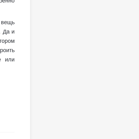
бенно
 вещь
 Да и
атором
роить
е или