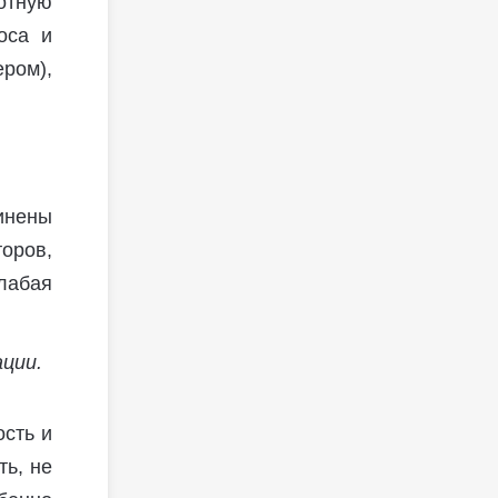
отную
оса и
ром),
инены
оров,
лабая
сть и
ть, не