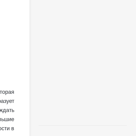
торая
азует
ждать
льшие
ости в