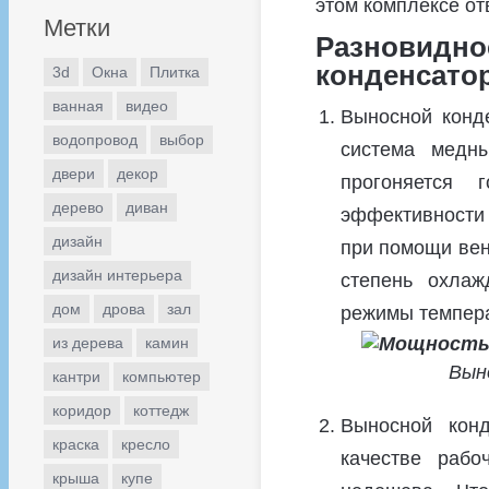
этом комплексе о
Метки
Разновид
конденсато
3d
Окна
Плитка
ванная
видео
Выносной конде
водопровод
выбор
система медн
двери
декор
прогоняется 
дерево
диван
эффективности 
дизайн
при помощи вен
дизайн интерьера
степень охлаж
дом
дрова
зал
режимы темпер
из дерева
камин
Вын
кантри
компьютер
коридор
коттедж
Выносной конд
краска
кресло
качестве рабо
крыша
купе