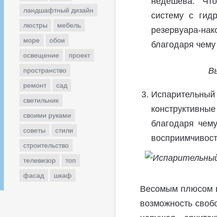
недешева. Что
ландшафтный дизайн
систему с гид
люстры
мебель
резервуара-на
море
обои
благодаря чему
освещение
проект
В
пространство
ремонт
сад
Испарительн
светильник
конструктивны
своими руками
благодаря чем
советы
стили
восприимчивост
строительство
телевизор
топ
фасад
шкаф
Весомым плюсом в
возможность свобо