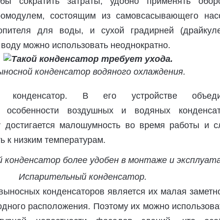
бы сократить затраты, удобно применять обор
ромодулем, состоящим из самовсасывающего нас
копителя для воды, и сухой градирней (драйкуле
 воду можно использовать неоднократно.
ыносной конденсатор водяного охлаждения.
ый конденсатор. В его устройстве объед
е особенности воздушных и водяных конденсат
у достигается малошумность во время работы и с
ь к низким температурам.
Испарительный конденсатор.
ыносных конденсаторов является их малая заметно
дного расположения. Поэтому их можно использова