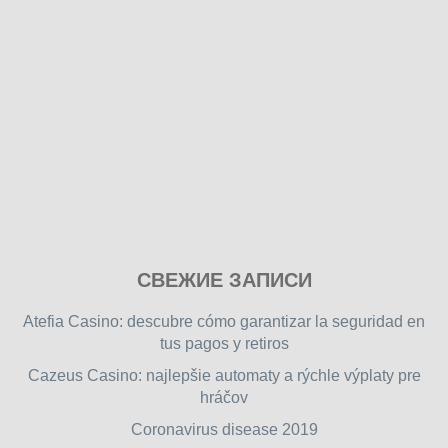
Play
СВЕЖИЕ ЗАПИСИ
our
free
Atefia Casino: descubre cómo garantizar la seguridad en
online
tus pagos y retiros
flash
Cazeus Casino: najlepšie automaty a rýchle výplaty pre
games
hráčov
on
friv.wiki
,
Coronavirus disease 2019