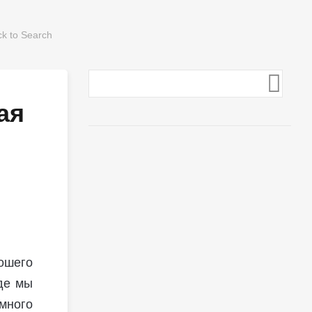
ая
ошего
де мы
амного