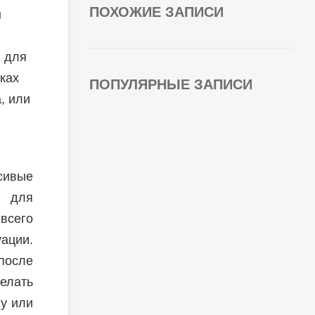
ПОХОЖИЕ ЗАПИСИ
ы
, для
жках
ПОПУЛЯРНЫЕ ЗАПИСИ
, или
сивые
я для
 всего
ации.
 после
елать
ну или