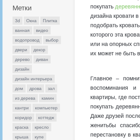
покупать
деревянн
Метки
дизайна кровати в
3d
Окна
Плитка
подобрать кровать
ванная
видео
которого эта кров
водопровод
выбор
или на опорных сп
двери
декор
их может не быть 
дерево
диван
дизайн
Главное – помни
дизайн интерьера
воспоминания и
дом
дрова
зал
квартиры, где пос
из дерева
камин
покупать деревян
кантри
компьютер
Даже друзей после
коридор
коттедж
женитьбы спасиб
краска
кресло
перестановку в кв
крыша
купе