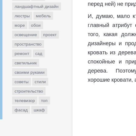
перед ней) не при
ландшафтный дизайн
И, думаю, мало к
люстры
мебель
главный атрибут 
море
обои
того, какая дол
освещение
проект
дизайнеры и про
пространство
кровать из дерев
ремонт
сад
спокойные и прир
светильник
дерева. Поэтому
своими руками
хорошие кровати, 
советы
стили
строительство
телевизор
топ
фасад
шкаф