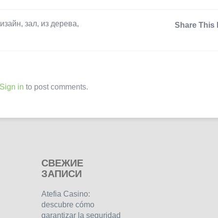
изайн
,
зал
,
из дерева
,
Share This 
Sign in
to post comments.
СВЕЖИЕ
ЗАПИСИ
Atefia Casino:
descubre cómo
garantizar la seguridad