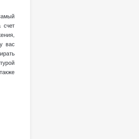
самый
 счет
ения,
у вас
ирать
турой
также