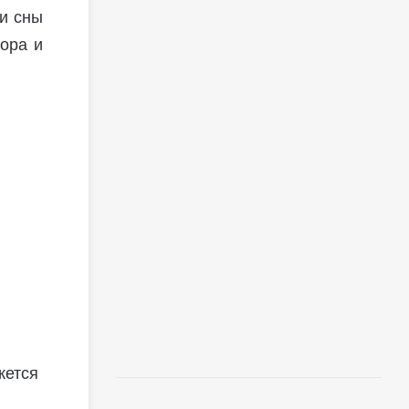
 и сны
кора и
жется