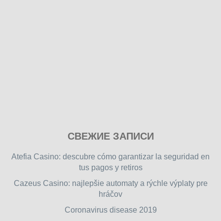
Play
СВЕЖИЕ ЗАПИСИ
our
free
Atefia Casino: descubre cómo garantizar la seguridad en
online
tus pagos y retiros
flash
Cazeus Casino: najlepšie automaty a rýchle výplaty pre
games
hráčov
on
friv.wiki
,
Coronavirus disease 2019
enjoy