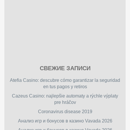
Play
СВЕЖИЕ ЗАПИСИ
our
free
Atefia Casino: descubre cómo garantizar la seguridad
online
en tus pagos y retiros
flash
Cazeus Casino: najlepšie automaty a rýchle výplaty
games
pre hráčov
on
friv.wiki
,
Coronavirus disease 2019
enjoy
Анализ игр и бонусов в казино Vavada 2026
our