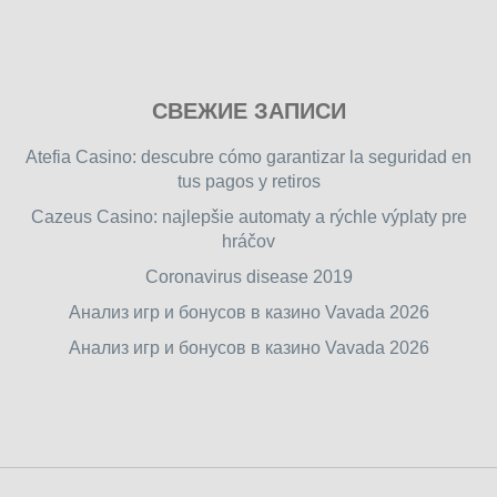
Play
СВЕЖИЕ ЗАПИСИ
our
free
Atefia Casino: descubre cómo garantizar la seguridad en
online
tus pagos y retiros
flash
Cazeus Casino: najlepšie automaty a rýchle výplaty pre
games
hráčov
on
friv.wiki
,
Coronavirus disease 2019
enjoy
Анализ игр и бонусов в казино Vavada 2026
our
Анализ игр и бонусов в казино Vavada 2026
games.