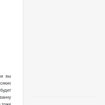
ли вы
сяких
будет
ванну
ы тоже