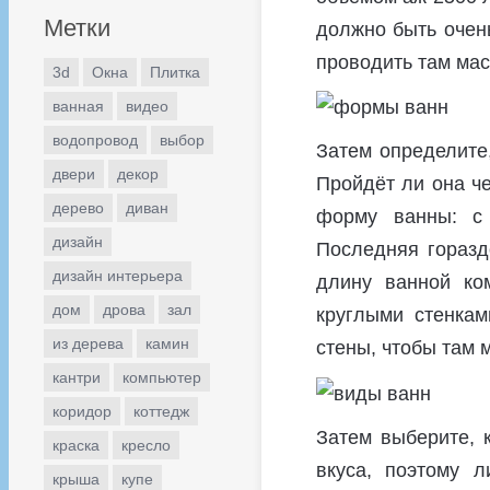
Метки
должно быть очень
проводить там мас
3d
Окна
Плитка
ванная
видео
водопровод
выбор
Затем определите
двери
декор
Пройдёт ли она ч
дерево
диван
форму ванны: с 
дизайн
Последняя горазд
дизайн интерьера
длину ванной ко
дом
дрова
зал
круглыми стенкам
из дерева
камин
стены, чтобы там 
кантри
компьютер
коридор
коттедж
Затем выберите, 
краска
кресло
вкуса, поэтому 
крыша
купе