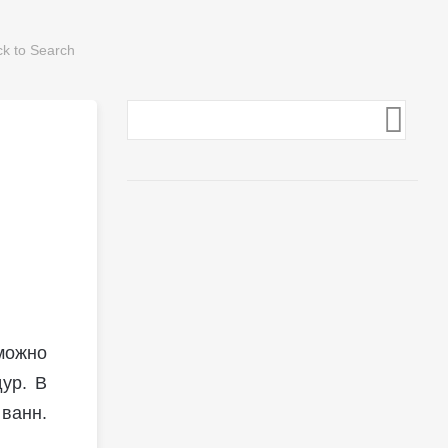
можно
ур. В
 ванн.