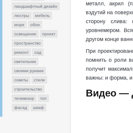
металл, акрил (п
ландшафтный дизайн
вздутий на поверх
люстры
мебель
сторону слива:
море
обои
уровнемером. Вс
освещение
проект
другом конце ванн
пространство
При проектирован
ремонт
сад
помнить о роли в
светильник
получит максимал
своими руками
важны: и форма, и
советы
стили
строительство
Видео — 
телевизор
топ
фасад
шкаф