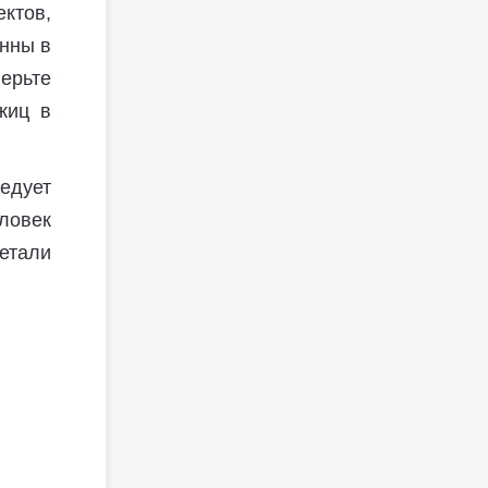
ктов,
анны в
ерьте
жиц в
едует
ловек
етали