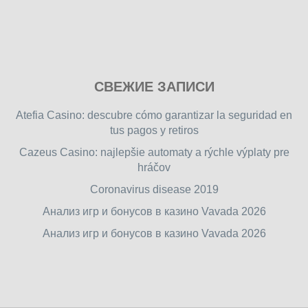
Play
СВЕЖИЕ ЗАПИСИ
our
free
Atefia Casino: descubre cómo garantizar la seguridad en
online
tus pagos y retiros
flash
Cazeus Casino: najlepšie automaty a rýchle výplaty pre
games
hráčov
on
friv.wiki
,
Coronavirus disease 2019
enjoy
Анализ игр и бонусов в казино Vavada 2026
our
Анализ игр и бонусов в казино Vavada 2026
games.