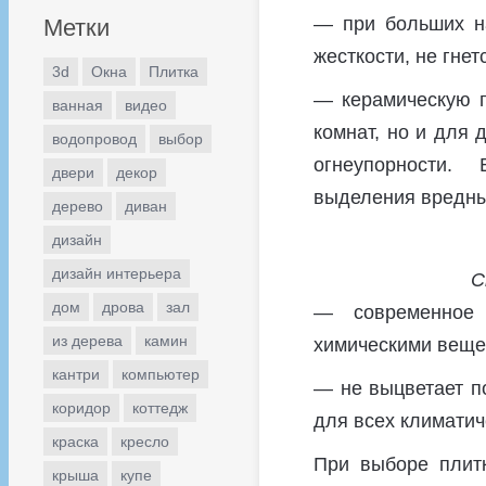
— при больших на
Метки
жесткости, не гнет
3d
Окна
Плитка
— керамическую п
ванная
видео
комнат, но и для 
водопровод
выбор
огнеупорности.
двери
декор
выделения вредны
дерево
диван
дизайн
дизайн интерьера
С
дом
дрова
зал
— современное 
из дерева
камин
химическими веще
кантри
компьютер
— не выцветает п
коридор
коттедж
для всех климатич
краска
кресло
При выборе плит
крыша
купе