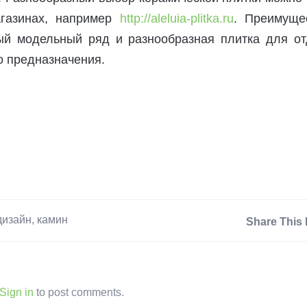
газинах, например
http://aleluia-plitka.ru
. Преимуще
ый модельный ряд и разнообразная плитка для от
 предназначения.
дизайн
,
камин
Share This 
Sign in
to post comments.