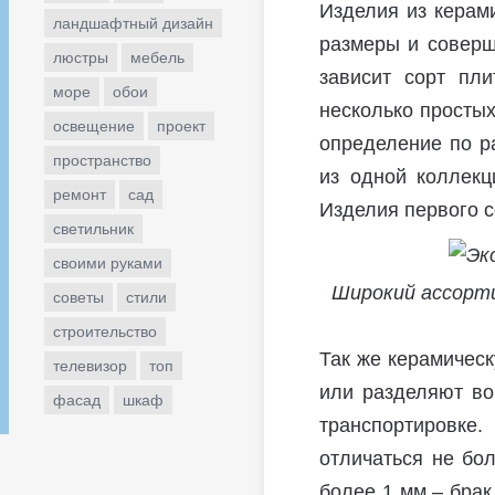
Изделия из керам
ландшафтный дизайн
размеры и соверш
люстры
мебель
зависит сорт пли
море
обои
несколько простых
освещение
проект
определение по р
пространство
из одной коллекц
ремонт
сад
Изделия первого с
светильник
своими руками
Широкий ассорти
советы
стили
строительство
Так же керамическ
телевизор
топ
или разделяют во
фасад
шкаф
транспортировке
отличаться не бол
более 1 мм – брак