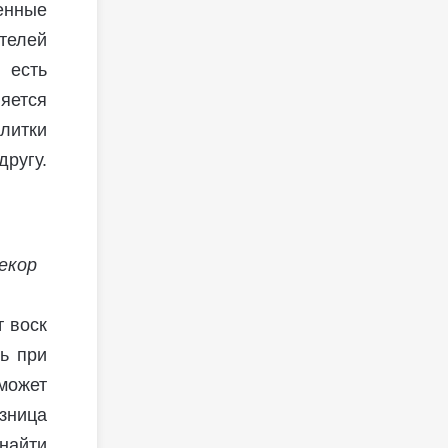
енные
телей
 есть
ляется
литки
ругу.
екор
т воск
ь при
может
азница
 найти