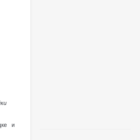
йки
дке и