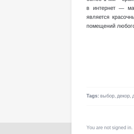
в интернет — ма
является красочн
помещений любого
Tags:
выбор
,
декор
,
You are not signed in.