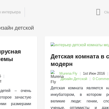
 интерьера
изайн детской
ярусная
Детская комната в 
лемы
модерн
Murena Fly
1st Июн 2016
6
Дизайн Детской
0 Comme
f
Детская комната является н
детей – очень
инкубатором, в котором р
оторое зачастую
великие люди: гении, спо
шими размерами
ученые, оптимисты и да