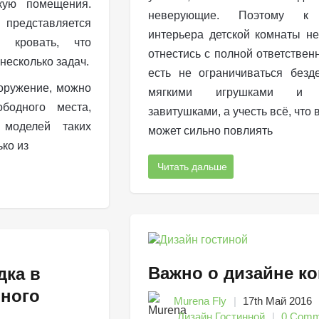
кую помещения.
неверующие. Поэтому к 
редставляется
интерьера детской комнаты н
я кровать, что
отнестись с полной ответственн
несколько задач.
есть не ограничиваться безд
оружение, можно
мягкими игрушками и 
бодного места,
завитушками, а учесть всё, что
 моделей таких
может сильно повлиять
ько из
Читать дальше
Важно о дизайне к
дка в
ного
Murena Fly
17th Май 2016
Дизайн Гостинной
0 Comm