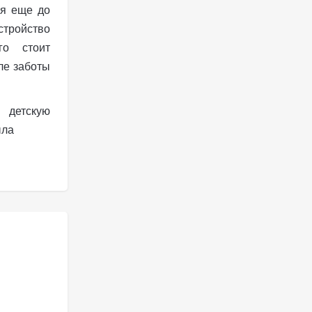
ся еще до
тройство
го стоит
ле заботы
 детскую
ыла