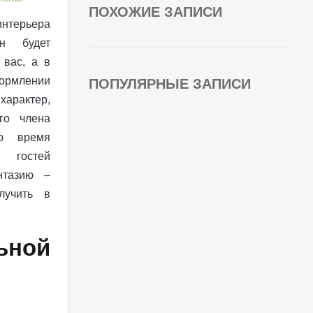
ПОХОЖИЕ ЗАПИСИ
ерьера
н будет
вас, а в
млении
ПОПУЛЯРНЫЕ ЗАПИСИ
арактер,
го члена
о время
 гостей
нтазию –
лучить в
ьной