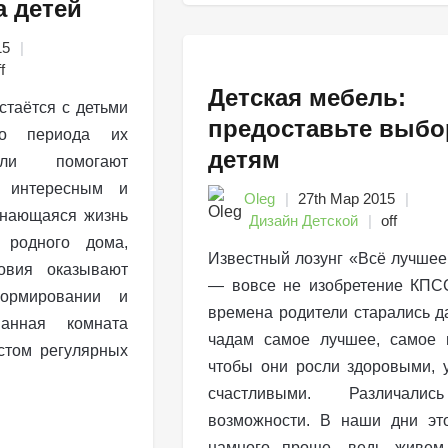
а детей
15
f
Детская мебель:
стаётся с детьми
предоставьте выбо
го периода их
детям
ели помогают
м интересным и
Oleg
27th Мар 2015
инающаяся жизнь
Дизайн Детской
off
 родного дома,
Известный лозунг «Всё лучшее
овия оказывают
— вовсе не изобретение КПС
ормировании и
времена родители старались д
Ванная комната
чадам самое лучшее, самое 
стом регулярных
чтобы они росли здоровыми,
счастливыми. Различали
возможности. В наши дни эт
намного проще, ведь живе