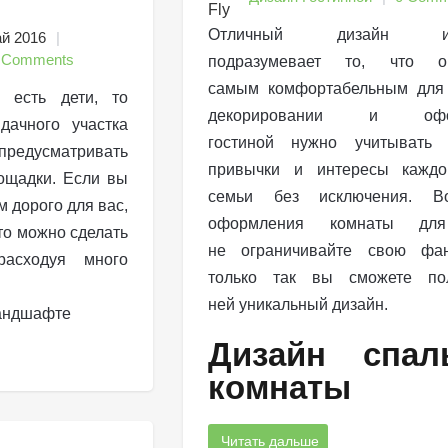
Отличный дизайн инт
ай 2016
 Comments
подразумевает то, что о
самым комфортабельным для 
 есть дети, то
декорировании и офор
ачного участка
гостиной нужно учитывать х
редусматривать
привычки и интересы каждо
ощадки. Если вы
семьи без исключения. В
м дорого для вас,
оформления комнаты для
это можно сделать
не ограничивайте свою фа
асходуя много
только так вы сможете по
ней уникальный дизайн.
Дизайн спал
комнаты
Читать дальше