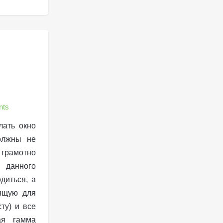
nts
лать окно
олжны не
грамотно
 данного
диться, а
ящую для
ту) и все
ая гамма