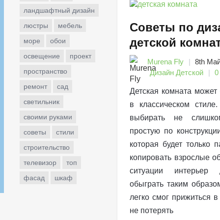
ландшафтный дизайн
Советы по диз
люстры
мебель
детской комна
море
обои
освещение
проект
Murena Fly
8th Ма
пространство
Дизайн Детской
0
ремонт
сад
Детская комната может
светильник
в классическом стиле
своими руками
выбирать не слишко
простую по конструкци
советы
стили
которая будет только 
строительство
копировать взрослые о
телевизор
топ
ситуации интерьер 
фасад
шкаф
обыграть таким образо
легко смог прижиться в
не потерять