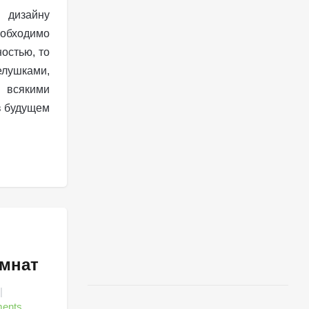
дизайну
еобходимо
остью, то
елушками,
всякими
 в будущем
омнат
ents