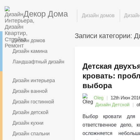
Декор Дома
Дизайн домов
Дизайн
Записи категории: Д
Дизайн домов
Дизайн камина
Ландшафтный дизайн
Детская двухъ
кровать: проб
Дизайн интерьера
выбора
Дизайн ванной
Oleg
12th Июн 201
Дизайн гостинной
Дизайн Детской
of
Дизайн детской
Выбор кровати для 
Дизайн кухни
ответственное дело, к
осложняется неболь
Дизайн спальни