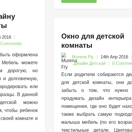
айну
ты
Окно для детской
й 2016
 Comments
комнаты
 быть оформлена
Murena Fly
14th Апр 2016
. Мебель можете
Дизайн Детской
0 Comme
м дорогую, но
Если родители собираются де
и и долговечную,
для детской комнаты, они д
пародировать или
забыть о том, что нужно 
бразцы. В данной
продумать дизайн интерьера
детской можно
помещения, где оно будет нахо
м, чтобы ребенок
также выбрать самую подход
 своей комнате и
малыша мебель (по его возрас
текстильные детали. Цветов