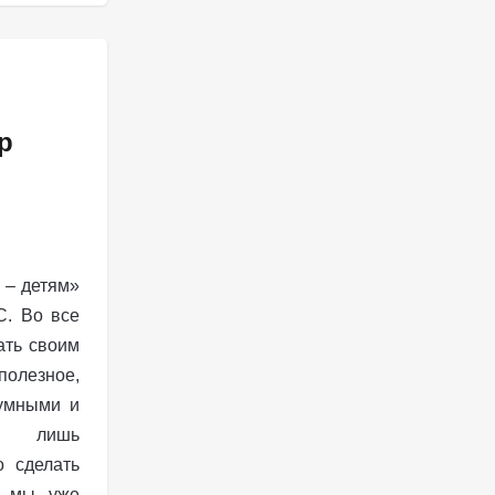
р
 – детям»
С. Во все
ать своим
полезное,
 умными и
сь лишь
о сделать
м мы уже