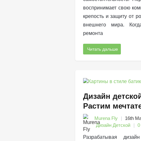
воспринимает свою комн
крепость и защиту от ро
внешнего мира. Когд
ремонта
Читать дальше
Дизайн детско
Растим мечтат
Murena Fly
16th М
Дизайн Детской
0
Разрабатывая дизай