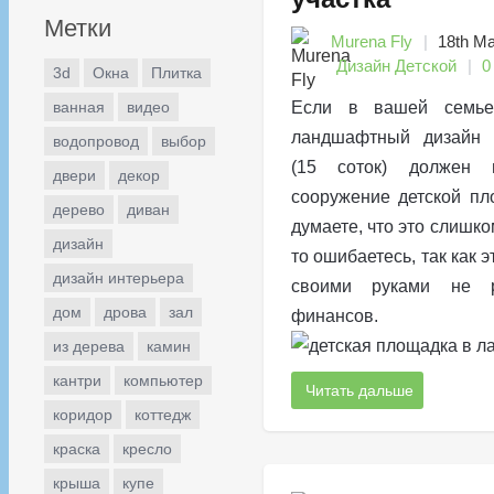
Метки
Murena Fly
18th М
Дизайн Детской
0
3d
Окна
Плитка
ванная
видео
Если в вашей семье
ландшафтный дизайн д
водопровод
выбор
(15 соток) должен п
двери
декор
сооружение детской пл
дерево
диван
думаете, что это слишко
дизайн
то ошибаетесь, так как 
дизайн интерьера
своими руками не р
дом
дрова
зал
финансов.
из дерева
камин
кантри
компьютер
Читать дальше
коридор
коттедж
краска
кресло
крыша
купе