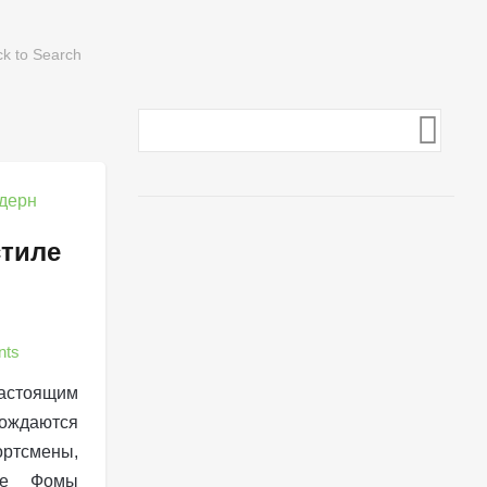
стиле
nts
астоящим
ождаются
ртсмены,
же Фомы