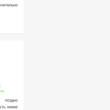
ючительно
nts
 поздно
сть некие