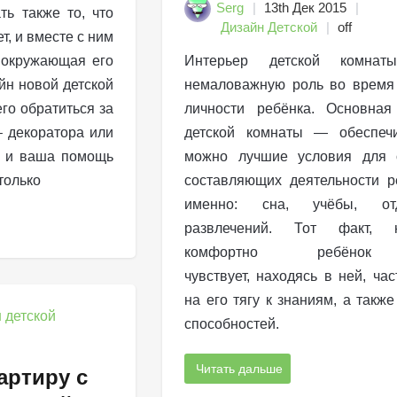
Serg
13th Дек 2015
ть также то, что
Дизайн Детской
off
т, и вместе с ним
 окружающая его
Интерьер детской комнат
йн новой детской
немаловажную роль во время
го обратиться за
личности ребёнка. Основная
 декоратора или
детской комнаты — обеспечи
, и ваша помощь
можно лучшие условия для 
только
составляющих деятельности р
именно: сна, учёбы, о
развлечений. Тот факт, н
комфортно ребёно
чувствует, находясь в ней, час
на его тягу к знаниям, а также
способностей.
Читать дальше
артиру с