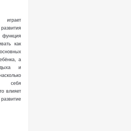
ы играет
 развития
 функция
вать как
основных
ебёнка, а
тдыха и
асколько
к себя
то влияет
 развитие