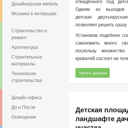
отведённого под детс
Дизайнерская мебель
Одним из выходов п
Мозаика в интерьере
детская двухъярусна
позволяет решить сразу 
Строительство и
Установив подобное со
ремонт
сэкономить много сво
Архитектура
поскольку множество
Строительные
кроватей состоят не тол
материалы
Читать дальше
Технологии
строительства
Дизайн офиса
До и После
Детская площа
Освещение
ландшафте дач
участка