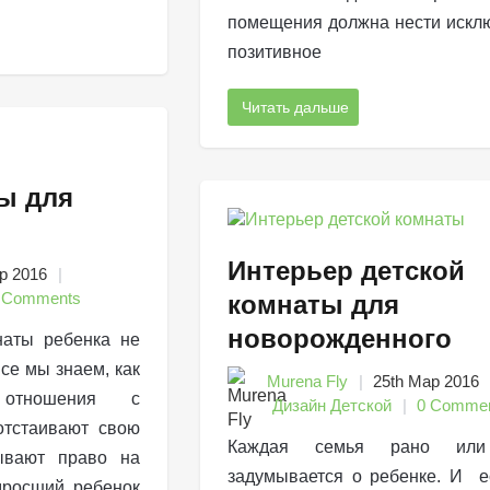
помещения должна нести искл
позитивное
Читать дальше
ы для
Интерьер детской
р 2016
 Comments
комнаты для
новорожденного
наты ребенка не
се мы знаем, как
Murena Fly
25th Мар 2016
 отношения с
Дизайн Детской
0 Comme
отстаивают свою
Каждая семья рано или
ывают право на
задумывается о ребенке. И е
дросший ребенок