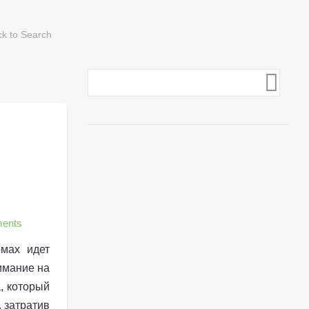
ents
мах идет
имание на
, который
 затратив