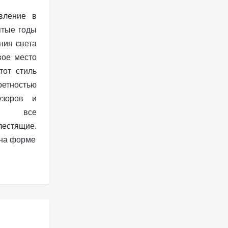
авление в
ятые годы
ния света
вое место
тот стиль
ретностью
узоров и
ов, все
естящие.
 на форме