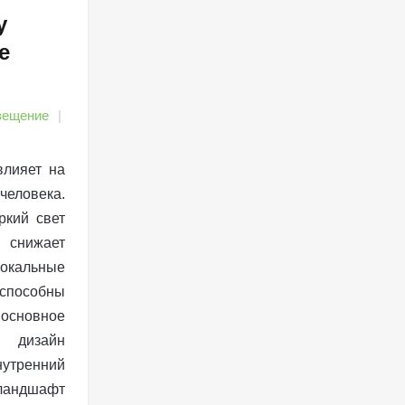
у
е
вещение
влияет на
еловека.
ркий свет
, снижает
локальные
способны
основное
дизайн
утренний
ландшафт