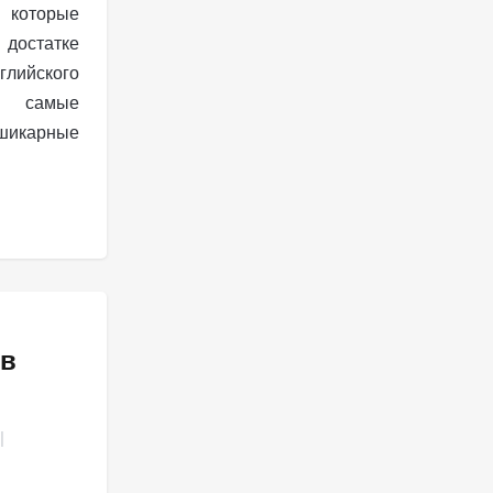
, которые
 достатке
глийского
ко самые
шикарные
 в