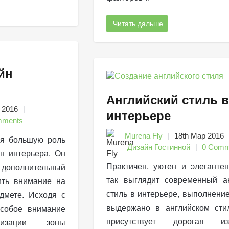
Читать дальше
йн
Английский стиль в
 2016
интерьере
mments
Murena Fly
18th Мар 2016
я большую роль
Дизайн Гостинной
0 Comm
н интерьера. Он
Практичен, уютен и элеганте
 дополнительный
так выглядит современный а
ить внимание на
стиль в интерьере, выполнение
дмете. Исходя с
выдержано в английском сти
особое внимание
присутствует дорогая из
низации зоны