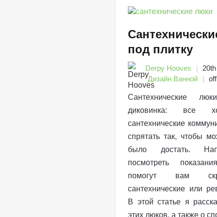
Сантехнически
под плитку
Derpy Hooves
20th
Дизайн Ванной
off
Сантехнические лю
диковинка: все хо
сантехнические коммун
спрятать так, чтобы м
было достать. Нап
посмотреть показан
помогут вам ск
сантехнические или ре
В этой статье я расск
этих люков, а также о с