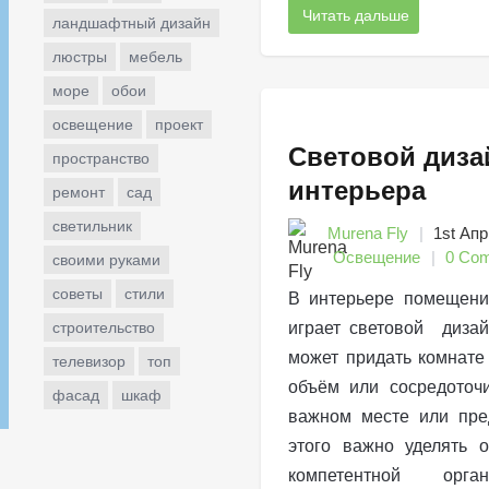
Читать дальше
ландшафтный дизайн
люстры
мебель
море
обои
освещение
проект
Световой диза
пространство
интерьера
ремонт
сад
светильник
Murena Fly
1st Апр
Освещение
0 Co
своими руками
советы
стили
В интерьере помещени
строительство
играет световой дизай
может придать комнате
телевизор
топ
объём или сосредоточ
фасад
шкаф
важном месте или пре
этого важно уделять 
компетентной орга