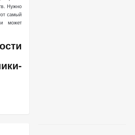
тв. Нужно
тот самый
 и может
ости
ки-