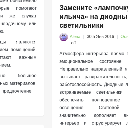
оме обязательно
Замените «лампочк
орые помогают
ильича» на диодны
ли же служат
 чердачному или
светильники
ю.
Alena
30th Янв 2016
Ос
ицы являются
off
ием помещений,
Атмосфера интерьера прямо 
тают важным
эмоциональное состояние ч
нием.
Неправильно направленный я
лено большое
вызывает раздражительность
ьных материалов,
работоспособность. Диодные 
т предпочтение
встраиваемые светильники 
обеспечить полноценное 
освещение. Световой 
значительно дополняет вн
интерьер и структурирует 