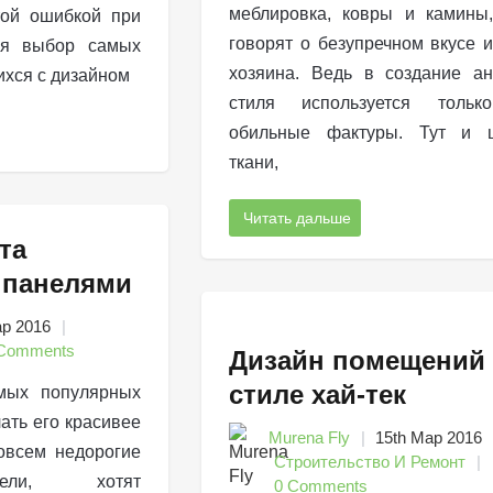
меблировка, ковры и камины
той ошибкой при
говорят о безупречном вкусе и
ся выбор самых
хозяина. Ведь в создание ан
ихся с дизайном
стиля используется толь
обильные фактуры. Тут и 
ткани,
Читать дальше
та
 панелями
ар 2016
Comments
Дизайн помещений
стиле хай-тек
мых популярных
ать его красивее
Murena Fly
15th Мар 2016
овсем недорогие
Строительство И Ремонт
нели, хотят
0 Comments