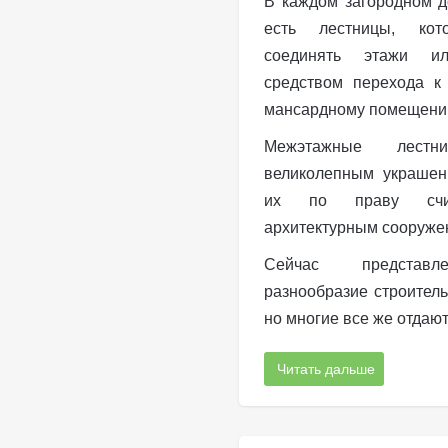
В каждом загородном д
есть лестницы, кот
соединять этажи и
средством перехода к
мансардному помещени
Межэтажные лестн
великолепным украшен
их по праву счи
архитектурным сооруже
Сейчас представ
разнообразие строител
но многие все же отдаю
Читать дальше