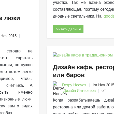
участка. Так же важна экон
составляющая, поэтому сегодн
диодные светильники. На
goods
е люки
Читать дальше
 Ноя 2015
ки сегодня не
тят спрятать
икации, но нужно
Дизайн кафе, рест
ожно потом легко
или баров
ример, чтобы
Derpy Hooves
1st Ноя 201
ия счётчика. А
Дизайн Интерьера
off
рыть именно
визионные люки.
Когда разрабатываешь диза
ажу вам о видах
ресторана или другой забегало
пособах
важно найти правильное соо