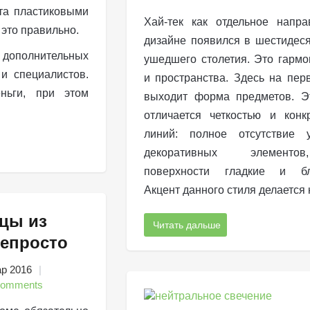
та пластиковыми
Хай-тек как отдельное напр
 это правильно.
дизайне появился в шестидес
дополнительных
ушедшего столетия. Это гармо
и специалистов.
и пространства. Здесь на пер
ньги, при этом
выходит форма предметов. Э
отличается четкостью и конк
линий: полное отсутствие 
декоративных элемент
поверхности гладкие и бл
Акцент данного стиля делается
цы из
Читать дальше
непросто
ар 2016
Comments