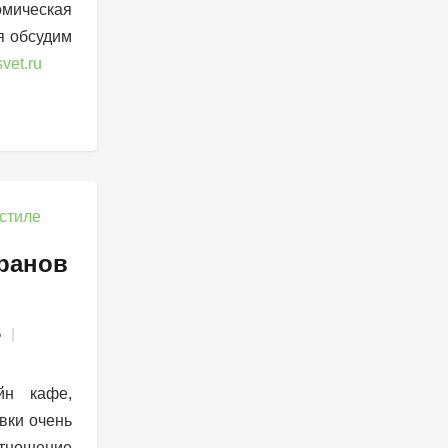
омическая
я обсудим
vet.ru
оранов
5
йн кафе,
вки очень
тношение