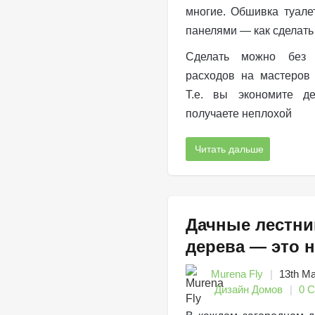
многие. Обшивка туале
панелями — как сделать
Сделать можно без 
расходов на мастеров 
Т.е. вы экономите де
получаете неплохой
Читать дальше
Дачные лестни
дерева — это 
Murena Fly
13th М
Дизайн Домов
0 