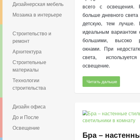
Дизайнерская мебель
всего с освещения. Р
Мозаика в интерьере
больше дневного света 
детскую, тем лучше. 
идеальным вариантом с
Строительство и
большими, высоко р
ремонт
окнами. При недостатк
Архитектура
света, используется
Строительные
освещение.
материалы
Технологии
Читать дальше
строительства
Дизайн офиса
До и После
Освещение
Бра – настенн