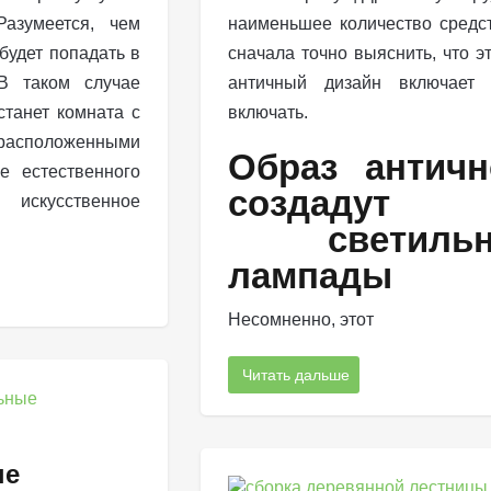
азумеется, чем
наименьшее количество средс
будет попадать в
сначала точно выяснить, что э
В таком случае
античный дизайн включает
танет комната с
включать.
асположенными
Образ античн
е естественного
создадут
 искусственное
светильни
лампады
Несомненно, этот
Читать дальше
ые