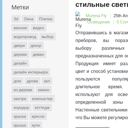
стильные свет
Метки
Murena Fly
25th Ап
3d
Окна
Плитка
Освещение
0 Co
ванная
видео
Отправившись в магази
водопровод
выбор
приборов, вы пораз
двери
декор
выбору различных 
дерево
диван
предназначенных для о
дизайн
Продукция имеет ра
цвет и способ установк
дизайн интерьера
пользуются попул
дом
дрова
зал
длительное время.
из дерева
камин
используют для осве
кантри
компьютер
определенной зоны
коридор
коттедж
Настенные светильники
краска
кресло
что Вы можете регулиро
крыша
купе