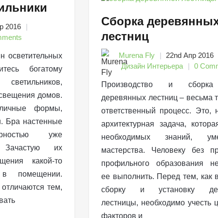
ильники
Сборка деревянны
р 2016
лестниц
mments
Murena Fly
22nd Апр 2016
н осветительных
Дизайн Интерьера
0 Com
итесь богатому
светильников,
Производство и сборка
свещения домов.
деревянных лестниц – весьма 
зличные формы,
ответственный процесс. Это, 
и. Бра настенные
архитектурная задача, котора
ярностью уже
необходимых знаний, у
 Зачастую их
мастерства. Человеку без п
щения какой-то
профильного образования не
 в помещении.
ее выполнить. Перед тем, как в
 отличаются тем,
сборку и установку дер
вать
лестницы, необходимо учесть 
факторов и