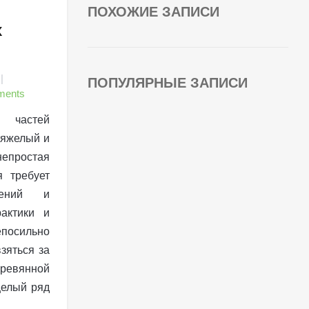
ПОХОЖИЕ ЗАПИСИ
х
ПОПУЛЯРНЫЕ ЗАПИСИ
ments
 частей
тяжелый и
непростая
я требует
мений и
рактики и
посильно
зяться за
евянной
целый ряд