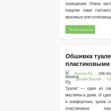
освещения. Очень час
покупке ламп считает
красивых или сочетающ
Читать дальше
Обшивка туале
пластиковыми
Murena Fly
15th М
Дизайн Ванной
0 
Туалет — одно из са
местечек в доме. И сдел
и комфортнее, купив с
пластиковые па