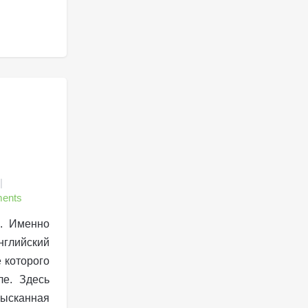
ents
н. Именно
нглийский
 которого
ле. Здесь
ысканная