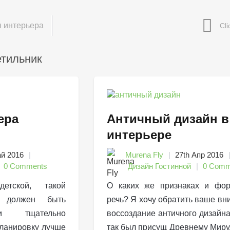
 интерьера
етильник
ера
Античный дизайн в
интерьере
ай 2016
Murena Fly
27th Апр 2016
0 Comments
Дизайн Гостинной
0 Comm
етской, такой
О каких же признаках и фор
ы должен быть
речь? Я хочу обратить ваше вн
 и тщательно
воссоздание античного дизайна
ланировку лучше
так был присущ Древнему Миру,