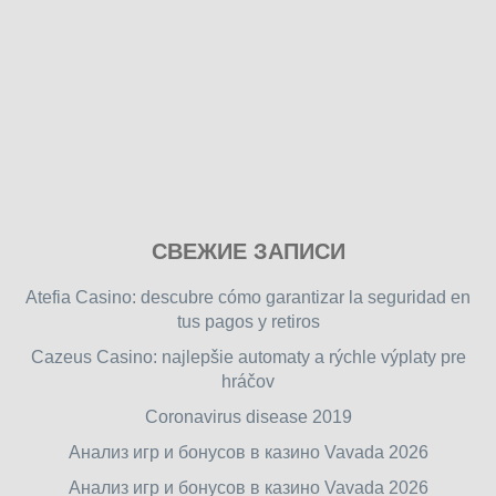
Play
СВЕЖИЕ ЗАПИСИ
our
free
Atefia Casino: descubre cómo garantizar la seguridad en
online
tus pagos y retiros
flash
Cazeus Casino: najlepšie automaty a rýchle výplaty pre
games
hráčov
on
friv.wiki
,
Coronavirus disease 2019
enjoy
Анализ игр и бонусов в казино Vavada 2026
our
Анализ игр и бонусов в казино Vavada 2026
games.