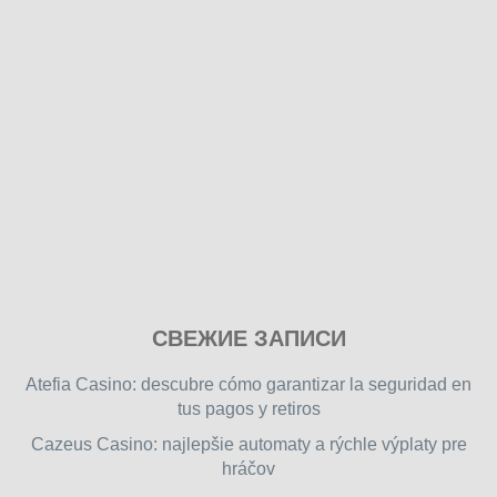
Play
СВЕЖИЕ ЗАПИСИ
our
free
Atefia Casino: descubre cómo garantizar la seguridad en
online
tus pagos y retiros
flash
Cazeus Casino: najlepšie automaty a rýchle výplaty pre
games
hráčov
on