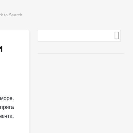
и
 море,
апряга
мечта,