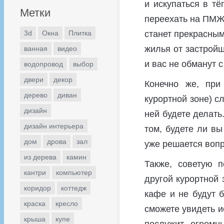
и искупаться в тё
Метки
переехать на ПМЖ 
3d
Окна
Плитка
станет прекрасным
жилья от застройщ
ванная
видео
и вас не обманут с
водопровод
выбор
двери
декор
Конечно же, при
дерево
диван
курортной зоне) с
дизайн
ней будете делать
дизайн интерьера
том, будете ли вы
дом
дрова
зал
уже решается вопр
из дерева
камин
Также, советую 
кантри
компьютер
другой курортной 
коридор
коттедж
кафе и не будут б
краска
кресло
сможете увидеть и
крыша
купе