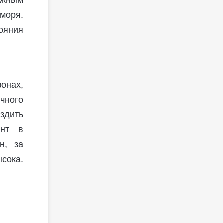
ажным
моря.
ояния
зонах,
чного
здить
ант в
н, за
сока.