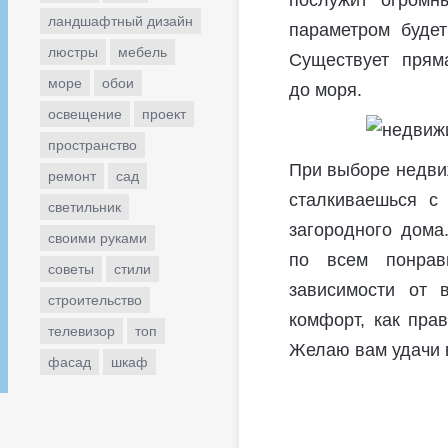
послужит огромн
ландшафтный дизайн
параметром будет
люстры
мебель
Существует прям
море
обои
до моря.
освещение
проект
пространство
При выборе недвиж
ремонт
сад
сталкиваешься с
светильник
загородного дома
своими руками
по всем понрав
советы
стили
зависимости от 
строительство
комфорт, как пра
телевизор
топ
Желаю вам удачи в
фасад
шкаф