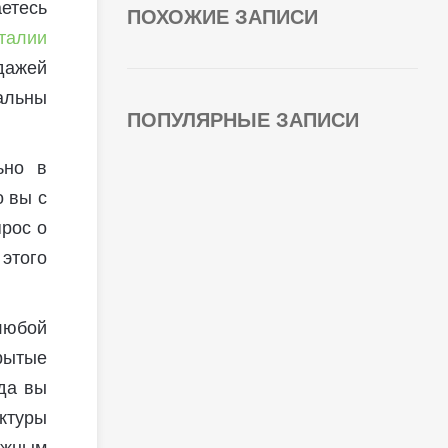
аетесь
ПОХОЖИЕ ЗАПИСИ
талии
одажей
мальны
ПОПУЛЯРНЫЕ ЗАПИСИ
ьно в
о вы с
прос о
 этого
любой
крытые
гда вы
уктуры