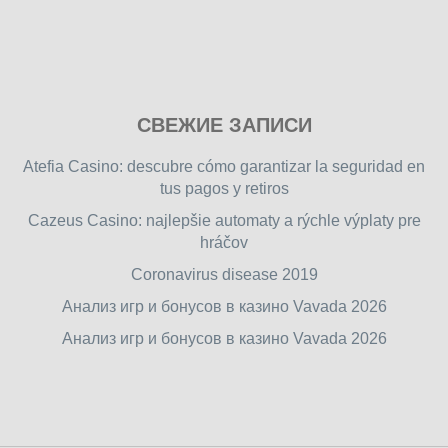
Play
СВЕЖИЕ ЗАПИСИ
our
free
Atefia Casino: descubre cómo garantizar la seguridad en
online
tus pagos y retiros
flash
Cazeus Casino: najlepšie automaty a rýchle výplaty pre
games
hráčov
on
friv.wiki
,
Coronavirus disease 2019
enjoy
Анализ игр и бонусов в казино Vavada 2026
our
Анализ игр и бонусов в казино Vavada 2026
games.