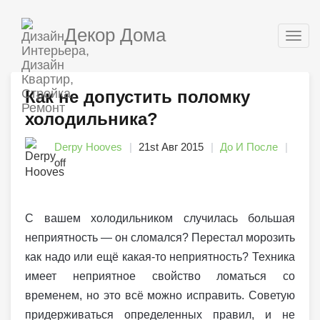
Декор Дома
Togg
navig
Как не допустить поломку
холодильника?
Derpy Hooves
21st Авг 2015
До И После
off
С вашем холодильником случилась большая
неприятность — он сломался? Перестал морозить
как надо или ещё какая-то неприятность? Техника
имеет неприятное свойство ломаться со
временем, но это всё можно исправить. Советую
придерживаться определенных правил, и не