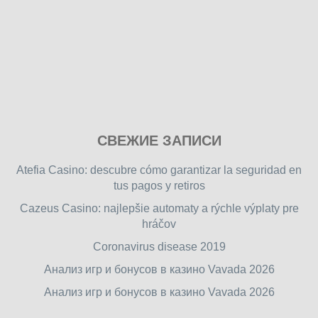
Play
СВЕЖИЕ ЗАПИСИ
our
free
Atefia Casino: descubre cómo garantizar la seguridad en
online
tus pagos y retiros
flash
Cazeus Casino: najlepšie automaty a rýchle výplaty pre
games
hráčov
on
friv.wiki
,
Coronavirus disease 2019
enjoy
Анализ игр и бонусов в казино Vavada 2026
our
Анализ игр и бонусов в казино Vavada 2026
games.