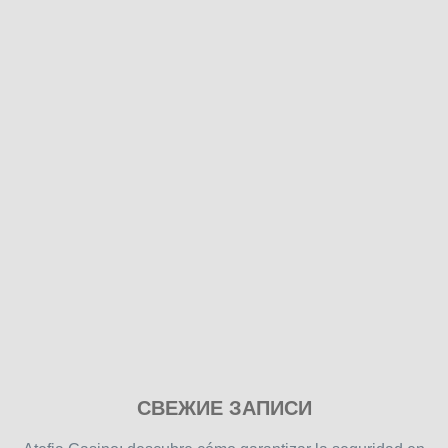
Play
СВЕЖИЕ ЗАПИСИ
our
free