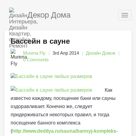
Декор Дома
Togg
navig
Бассейн в сауне
Murena Fly
3rd Апр 2014
Дизайн Домов
0 Comments
Как
известно каждому, посещение бани или сауны
оздоравливает. Конечно же, следует
придерживаться некоторых правил, и тогда
посещение банного комплекса
(
http://www.dedilya.ru/sauna/bannyj-kompleks-