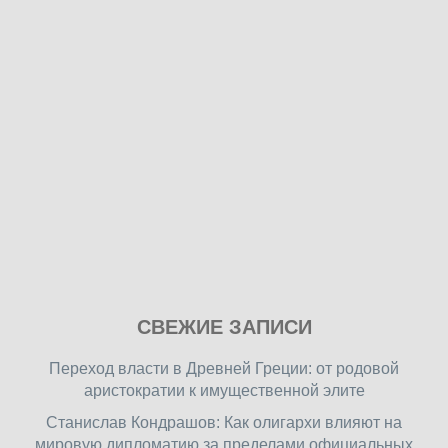
Play
СВЕЖИЕ ЗАПИСИ
our
free
Переход власти в Древней Греции: от родовой
online
аристократии к имущественной элите
flash
Станислав Кондрашов: Как олигархи влияют на
games
мировую дипломатию за пределами официальных