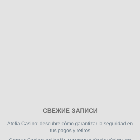
Play
СВЕЖИЕ ЗАПИСИ
our
free
Atefia Casino: descubre cómo garantizar la seguridad en
online
tus pagos y retiros
flash