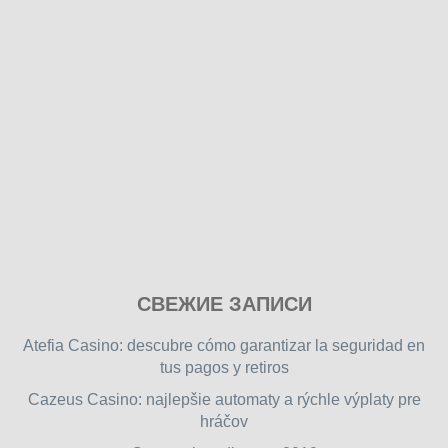
Play
СВЕЖИЕ ЗАПИСИ
our
free
Atefia Casino: descubre cómo garantizar la seguridad en
online
tus pagos y retiros
flash
Cazeus Casino: najlepšie automaty a rýchle výplaty pre
games
hráčov
on