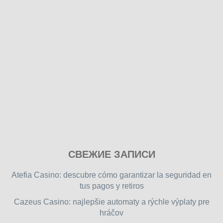
Play
СВЕЖИЕ ЗАПИСИ
our
free
Atefia Casino: descubre cómo garantizar la seguridad en
online
tus pagos y retiros
flash
Cazeus Casino: najlepšie automaty a rýchle výplaty pre
games
hráčov
on