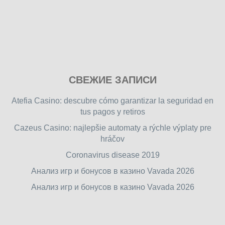
Play
СВЕЖИЕ ЗАПИСИ
our
free
Atefia Casino: descubre cómo garantizar la seguridad en
online
tus pagos y retiros
flash
Cazeus Casino: najlepšie automaty a rýchle výplaty pre
games
hráčov
on
friv.wiki
,
Coronavirus disease 2019
enjoy
Анализ игр и бонусов в казино Vavada 2026
our
Анализ игр и бонусов в казино Vavada 2026
games.