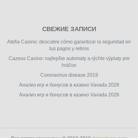
Play
СВЕЖИЕ ЗАПИСИ
our
free
Atefia Casino: descubre cómo garantizar la seguridad en
online
tus pagos y retiros
flash
Cazeus Casino: najlepšie automaty a rýchle výplaty pre
games
hráčov
on
friv.wiki
,
Coronavirus disease 2019
enjoy
Анализ игр и бонусов в казино Vavada 2026
our
Анализ игр и бонусов в казино Vavada 2026
games.