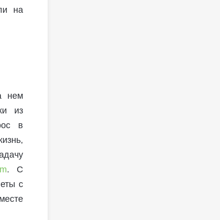
ли на
а нем
ки из
рос в
изнь,
адачу
om
. С
еты с
месте