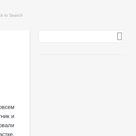
овсем
тник и
овали
астке.