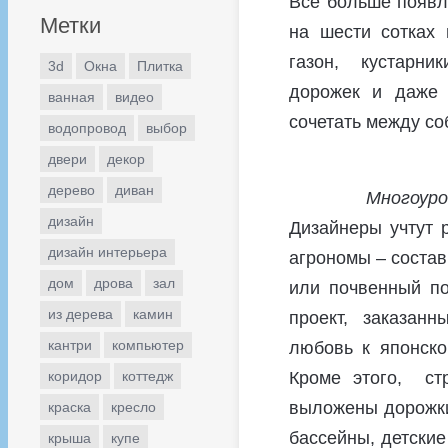
Все больше появля
Метки
на шести сотках 
газон, кустарник
3d
Окна
Плитка
дорожек и даже 
ванная
видео
сочетать между с
водопровод
выбор
двери
декор
дерево
диван
Многоуро
дизайн
Дизайнеры учтут 
дизайн интерьера
агрономы – соста
дом
дрова
зал
или почвенный п
из дерева
камин
проект, заказан
кантри
компьютер
любовь к японско
Кроме этого, стр
коридор
коттедж
выложены дорожки
краска
кресло
бассейны, детские
крыша
купе