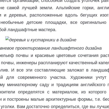
ется организаций, способной создать уголочек ра
не самой лучшей земли. Альпийские горки, англи
и и деревья, расположенные вдоль бегущих изог
необычные детские площадки, все оригинально 
обой ландшафтные мастера.
вневое проектирование ландшафтного дизайна
рельеф почвы и красивые цветовые сочетания раст
в почвы, инженеры распланируют качественный капе
олив. И все эти составляющие заложат в ландша
ный для современного участка. Художники учтут
му миниатюрному саду и традициям английского п
оители определятся с материалом, из которого 
 и построены малые архитектурные формы, т.е. бес
 уголки. Вам достаточно определиться, где вы лучш