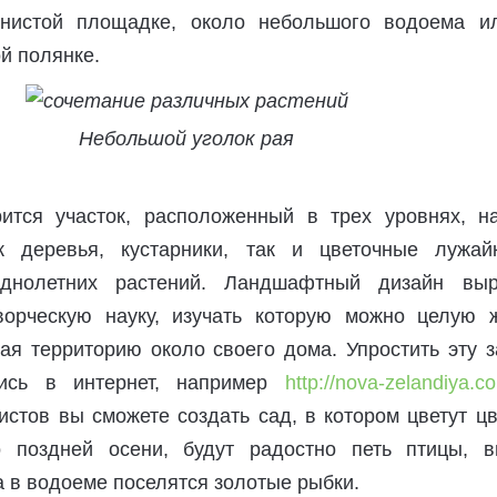
тенистой площадке, около небольшого водоема и
й полянке.
Небольшой уголок рая
ится участок, расположенный в трех уровнях, н
 деревья, кустарники, так и цветочные лужай
однолетних растений. Ландшафтный дизайн вы
орческую науку, изучать которую можно целую ж
ая территорию около своего дома. Упростить эту з
шись в интернет, например
http://nova-zelandiya.c
стов вы сможете создать сад, в котором цветут цв
 поздней осени, будут радостно петь птицы, в
 а в водоеме поселятся золотые рыбки.