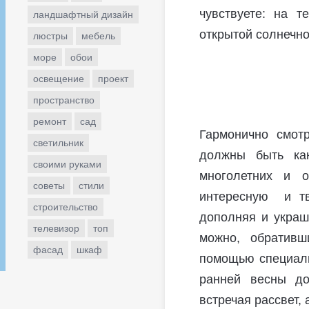
чувствуете: на 
ландшафтный дизайн
открытой солнечно
люстры
мебель
море
обои
освещение
проект
пространство
ремонт
сад
Гармонично смотр
светильник
должны быть как
своими руками
многолетних и 
советы
стили
интересную и тв
строительство
дополняя и украш
телевизор
топ
можно, обратив
фасад
шкаф
помощью специали
ранней весны до
встречая рассвет,