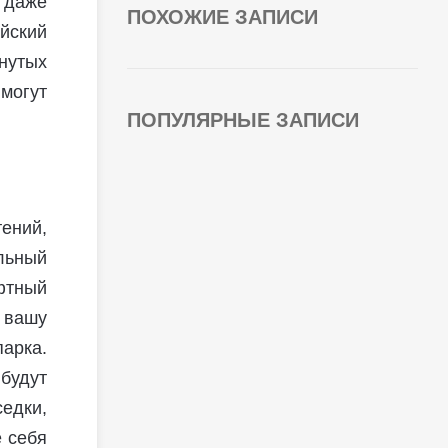
я даже
ПОХОЖИЕ ЗАПИСИ
йский
нутых
могут
ПОПУЛЯРНЫЕ ЗАПИСИ
ений,
льный
фтный
 вашу
арка.
будут
едки,
е себя