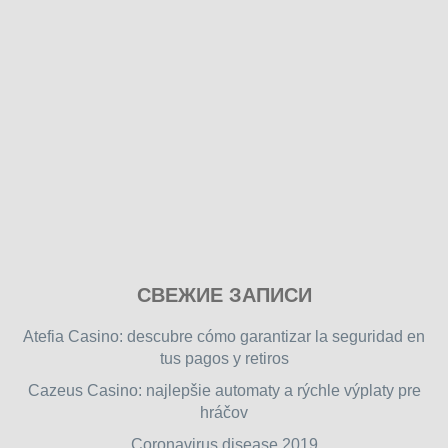
Play
СВЕЖИЕ ЗАПИСИ
our
free
Atefia Casino: descubre cómo garantizar la seguridad en
online
tus pagos y retiros
flash
Cazeus Casino: najlepšie automaty a rýchle výplaty pre
games
hráčov
on
friv.wiki
,
Coronavirus disease 2019