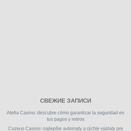
Play
СВЕЖИЕ ЗАПИСИ
our
free
Atefia Casino: descubre cómo garantizar la seguridad en
online
tus pagos y retiros
flash
Cazeus Casino: najlepšie automaty a rýchle výplaty pre