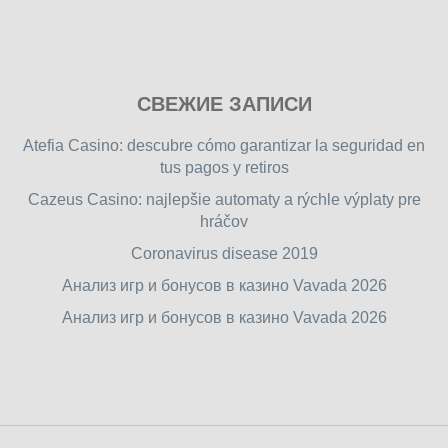
Play
СВЕЖИЕ ЗАПИСИ
our
free
Atefia Casino: descubre cómo garantizar la seguridad en
online
tus pagos y retiros
flash
Cazeus Casino: najlepšie automaty a rýchle výplaty pre
games
hráčov
on
friv.wiki
,
Coronavirus disease 2019
enjoy
Анализ игр и бонусов в казино Vavada 2026
our
Анализ игр и бонусов в казино Vavada 2026
games.