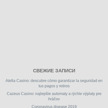
Play
СВЕЖИЕ ЗАПИСИ
our
free
Atefia Casino: descubre cómo garantizar la seguridad en
online
tus pagos y retiros
flash
Cazeus Casino: najlepšie automaty a rýchle výplaty pre
games
hráčov
on
friv.wiki
,
Coronavirus disease 2019