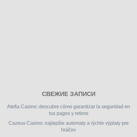
Play
СВЕЖИЕ ЗАПИСИ
our
free
Atefia Casino: descubre cómo garantizar la seguridad en
online
tus pagos y retiros
flash
Cazeus Casino: najlepšie automaty a rýchle výplaty pre
games
hráčov
on