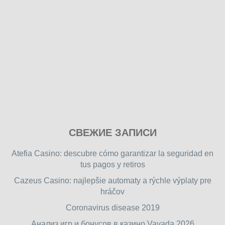
Play
СВЕЖИЕ ЗАПИСИ
our
free
Atefia Casino: descubre cómo garantizar la seguridad en
online
tus pagos y retiros
flash
Cazeus Casino: najlepšie automaty a rýchle výplaty pre
games
hráčov
on
friv.wiki
,
Coronavirus disease 2019
enjoy
Анализ игр и бонусов в казино Vavada 2026