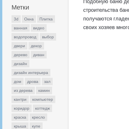
Подобную баню де
Метки
строительства бан
получаются гладен
3d
Окна
Плитка
своих хозяев мног
ванная
видео
водопровод
выбор
двери
декор
дерево
диван
дизайн
дизайн интерьера
дом
дрова
зал
из дерева
камин
кантри
компьютер
коридор
коттедж
краска
кресло
крыша
купе