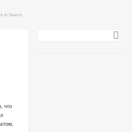
, что
ых
ктом,