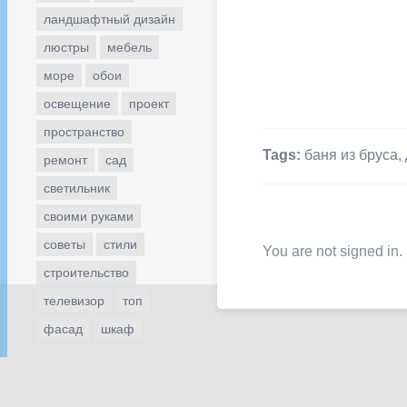
ландшафтный дизайн
люстры
мебель
море
обои
освещение
проект
пространство
Tags:
баня из бруса
,
ремонт
сад
светильник
своими руками
советы
стили
You are not signed in.
строительство
телевизор
топ
фасад
шкаф