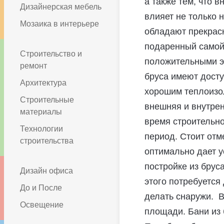
а также тем, что 
Дизайнерская мебель
влияет не только 
Мозаика в интерьере
обладают прекрас
подаренный самой
Строительство и
положительными эм
ремонт
бруса имеют досту
Архитектура
хорошим теплоизо
Строительные
внешняя и внутрен
материалы
время строительно
Технологии
период. Стоит отм
строительства
оптимально дает у
постройке из брус
Дизайн офиса
этого потребуется
До и После
делать снаружи. В
Освещение
площади. Бани из