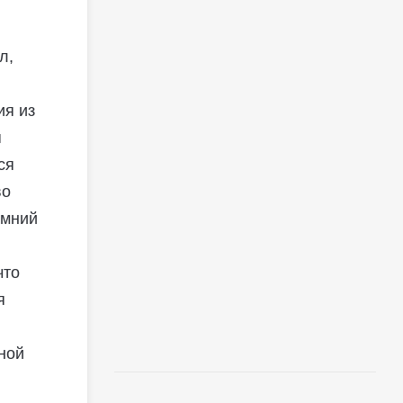
л,
ия из
я
ся
во
имний
что
я
ной