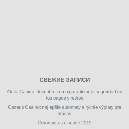
Play
СВЕЖИЕ ЗАПИСИ
our
free
Atefia Casino: descubre cómo garantizar la seguridad en
online
tus pagos y retiros
flash
Cazeus Casino: najlepšie automaty a rýchle výplaty pre
games
hráčov
on
friv.wiki
,
Coronavirus disease 2019
enjoy