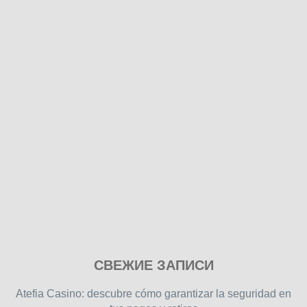
Play
СВЕЖИЕ ЗАПИСИ
our
free
Atefia Casino: descubre cómo garantizar la seguridad en
online