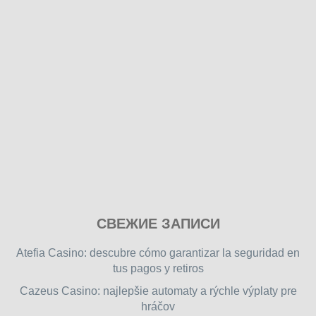
Play
СВЕЖИЕ ЗАПИСИ
our
free
Atefia Casino: descubre cómo garantizar la seguridad en
online
tus pagos y retiros
flash
Cazeus Casino: najlepšie automaty a rýchle výplaty pre
games
hráčov
on