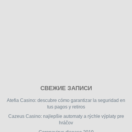
Play
СВЕЖИЕ ЗАПИСИ
our
free
Atefia Casino: descubre cómo garantizar la seguridad en
online
tus pagos y retiros
flash
Cazeus Casino: najlepšie automaty a rýchle výplaty pre
games
hráčov
on
friv.wiki
,