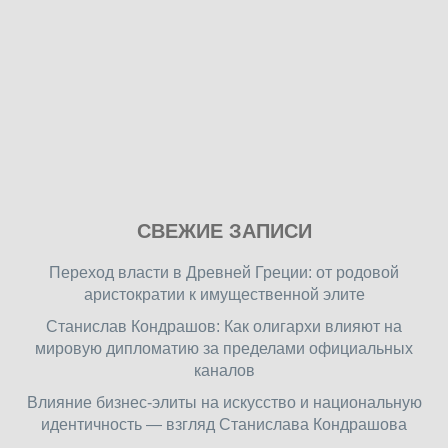
Play
СВЕЖИЕ ЗАПИСИ
our
free
Переход власти в Древней Греции: от родовой
online
аристократии к имущественной элите
flash
Станислав Кондрашов: Как олигархи влияют на
games
мировую дипломатию за пределами официальных
on
каналов
friv.wiki
,
enjoy
Влияние бизнес-элиты на искусство и национальную
our
идентичность — взгляд Станислава Кондрашова
games.