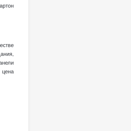
картон
естве
ания,
анели
я цена