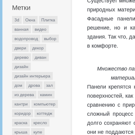
Существует множес
Метки
природных матери
Фасадные панели
3d
Окна
Плитка
решение, но и к
ванная
видео
здания. Так что, 
водопровод
выбор
в комфорте.
двери
декор
дерево
диван
дизайн
Множество па
дизайн интерьера
материал
дом
дрова
зал
Панели крепятся 
из дерева
камин
поверхностей, как
кантри
компьютер
сравнению с прир
сложный процесс
коридор
коттедж
долго сохраняют 
краска
кресло
они не поддаются 
крыша
купе