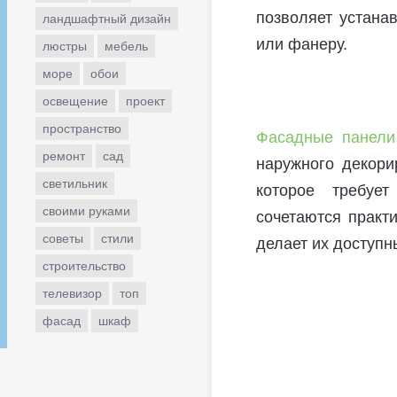
позволяет устанав
ландшафтный дизайн
или фанеру.
люстры
мебель
море
обои
освещение
проект
пространство
Фасадные панели
ремонт
сад
наружного декори
светильник
которое требуе
своими руками
сочетаются практи
советы
стили
делает их доступн
строительство
телевизор
топ
фасад
шкаф