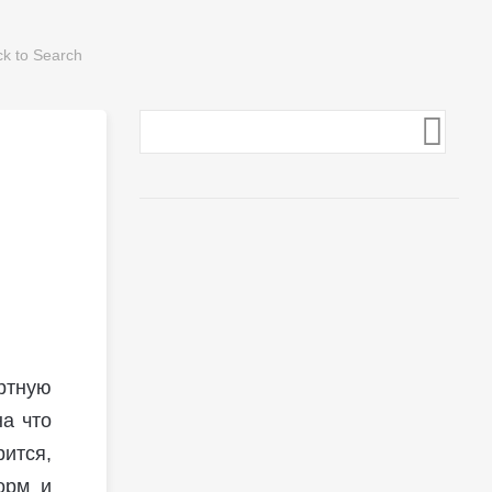
ортную
на что
рится,
орм и