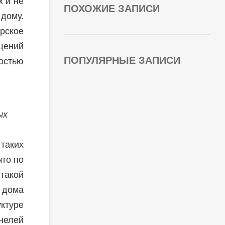
х и не
ПОХОЖИЕ ЗАПИСИ
дому.
рское
щений
ПОПУЛЯРНЫЕ ЗАПИСИ
ностью
ых
таких
что по
такой
 дома
ктуре
анелей