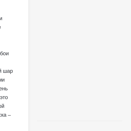
и
е
обои
й шар
ми
ень
это
ой
ска –