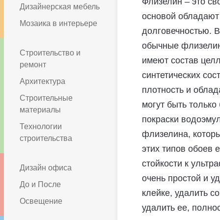
Флизелин – это св
Дизайнерская мебель
основой обладают
Мозаика в интерьере
долговечностью. В
обычные флизелин
Строительство и
имеют состав цел
ремонт
синтетических со
Архитектура
плотность и облад
Строительные
могут быть только
материалы
покраски водоэму
Технологии
флизелина, котор
строительства
этих типов обоев е
стойкости к ультр
Дизайн офиса
очень простой и у
До и После
клейке, удалить со
Освещение
удалить ее, полно