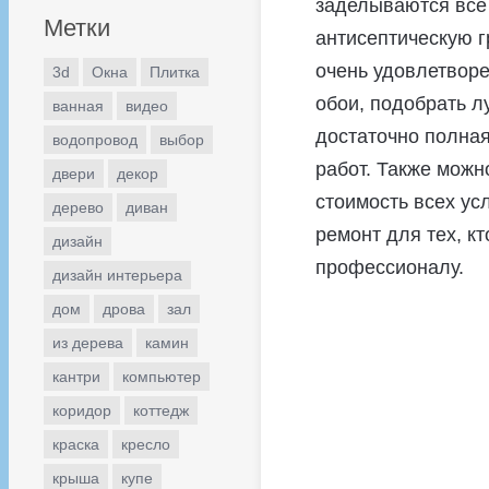
заделываются все 
Метки
антисептическую г
очень удовлетворе
3d
Окна
Плитка
обои, подобрать л
ванная
видео
достаточно полна
водопровод
выбор
работ. Также можн
двери
декор
стоимость всех усл
дерево
диван
ремонт для тех, к
дизайн
профессионалу.
дизайн интерьера
дом
дрова
зал
из дерева
камин
кантри
компьютер
коридор
коттедж
краска
кресло
крыша
купе