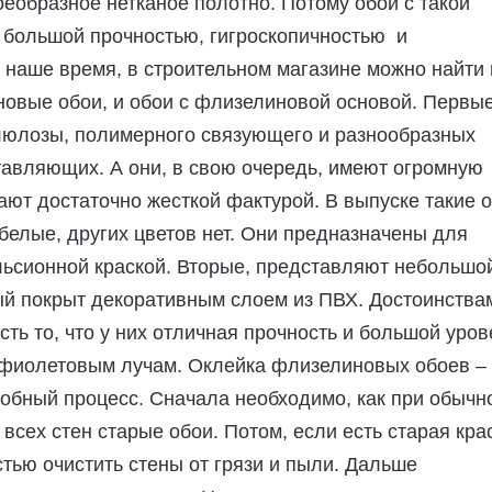
оеобразное нетканое полотно. Потому обои с такой
 большой прочностью, гигроскопичностью и
 наше время, в строительном магазине можно найти 
овые обои, и обои с флизелиновой основой. Первы
люлозы, полимерного связующего и разнообразных
ставляющих.
А они, в свою очередь, имеют огромную
ают достаточно жесткой фактурой. В выпуске такие 
 белые, других цветов нет. Они предназначены для
льсионной краской. Вторые, представляют небольшо
ый покрыт декоративным слоем из ПВХ. Достоинства
сть то, что у них отличная прочность и большой уров
афиолетовым лучам. Оклейка флизелиновых обоев – 
добный процесс. Сначала необходимо, как при обычн
 всех стен старые обои. Потом, если есть старая кра
стью очистить стены от грязи и пыли. Дальше