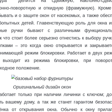
тура делится на сдвижную, наклонно-сдви
онно-поворотную и откидную (фрамужную). Кроме 
ывать и о защите окон от насекомых, а также обес
опытных детей. Главенствующую роль для окна и
нные ручки бывают с различными функционал
к что стоит более серьезно отнестись к выбору руч
опками – это когда окно открывается и закрывает
снимающей режим блокировки. Работает в двух реж
выходит из режима блокировки, при повор
сходное положение.
Оригинальный дизайн окон
аботает только при наличии личинки с ключом; до
ть вашему дому, а так же станет гарантом безопас
ёнка от открывания окна. Обычно к окну прилаг