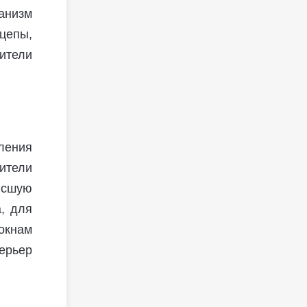
анизм
цепы,
ители
ения
ители
исшую
, для
окнам
ерьер