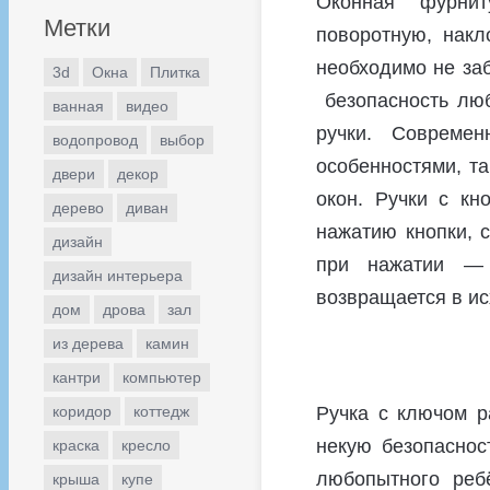
Оконная фурни
Метки
поворотную, накл
необходимо не заб
3d
Окна
Плитка
безопасность люб
ванная
видео
ручки. Совреме
водопровод
выбор
особенностями, та
двери
декор
окон. Ручки с кн
дерево
диван
нажатию кнопки, 
дизайн
при нажатии — 
дизайн интерьера
возвращается в и
дом
дрова
зал
из дерева
камин
кантри
компьютер
Ручка с ключом р
коридор
коттедж
некую безопаснос
краска
кресло
любопытного реб
крыша
купе