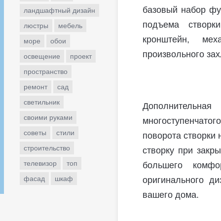
базовый набор фу
ландшафтный дизайн
подъема створки
люстры
мебель
кронштейн, мех
море
обои
произвольного зах
освещение
проект
пространство
ремонт
сад
светильник
Дополнительн
своими руками
многоступенчато
советы
стили
поворота створки
строительство
створку при закр
телевизор
топ
большего комфо
фасад
шкаф
оригинального ди
вашего дома.