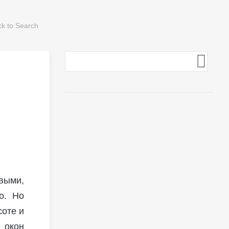
выми,
о. Но
соте и
 окон