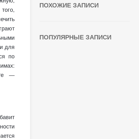
жную,
ПОХОЖИЕ ЗАПИСИ
того,
печить
грают
ПОПУЛЯРНЫЕ ЗАПИСИ
ьными
ки для
ся по
имах:
оте —
бавит
ности
ается