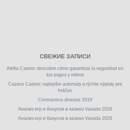
Play
СВЕЖИЕ ЗАПИСИ
our
free
Atefia Casino: descubre cómo garantizar la seguridad en
online
tus pagos y retiros
flash
Cazeus Casino: najlepšie automaty a rýchle výplaty pre
games
hráčov
on
friv.wiki
,
Coronavirus disease 2019
enjoy
Анализ игр и бонусов в казино Vavada 2026
our
Анализ игр и бонусов в казино Vavada 2026
games.