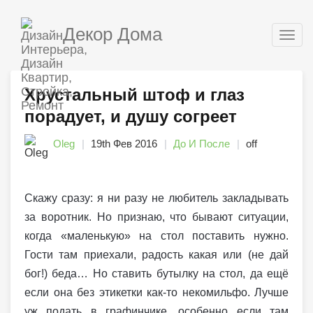
Декор Дома
Togg
navig
Хрустальный штоф и глаз
порадует, и душу согреет
Oleg
19th Фев 2016
До И После
off
Скажу сразу: я ни разу не любитель закладывать
за воротник. Но признаю, что бывают ситуации,
когда «маленькую» на стол поставить нужно.
Гости там приехали, радость какая или (не дай
бог!) беда… Но ставить бутылку на стол, да ещё
если она без этикетки как-то некомильфо. Лучше
уж подать в графинчике, особенно если там