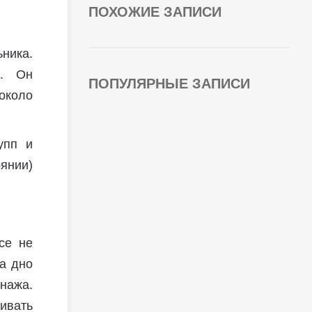
ПОХОЖИЕ ЗАПИСИ
ника.
д. Он
ПОПУЛЯРНЫЕ ЗАПИСИ
около
упп и
оянии)
се не
на дно
нажа.
аивать