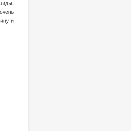
циды,
очень
чину и