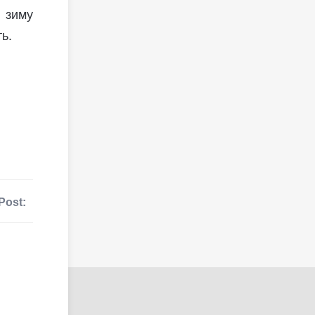
 зиму
ь.
Post: