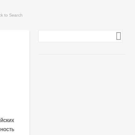
йских
ность