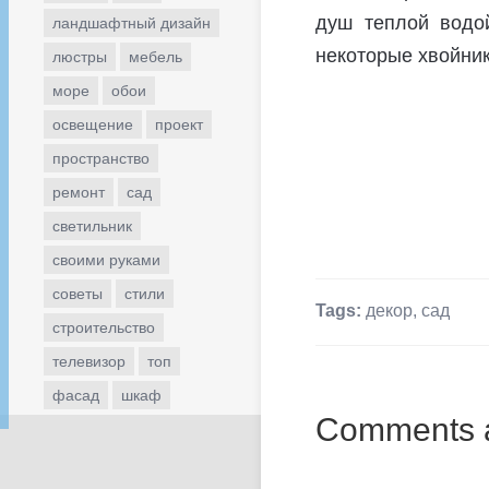
душ теплой водой
ландшафтный дизайн
некоторые хвойник
люстры
мебель
море
обои
освещение
проект
пространство
ремонт
сад
светильник
своими руками
советы
стили
Tags:
декор
,
сад
строительство
телевизор
топ
фасад
шкаф
Comments a