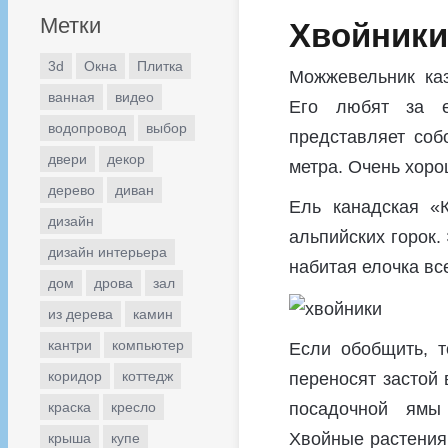
Метки
Хвойники
3d
Окна
Плитка
Можжевельник ка
ванная
видео
Его любят за е
водопровод
выбор
представляет соб
двери
декор
метра. Очень хоро
дерево
диван
Ель канадская «
дизайн
альпийских горок.
дизайн интерьера
набитая елочка вс
дом
дрова
зал
из дерева
камин
кантри
компьютер
Если обобщить, т
коридор
коттедж
переносят застой 
посадочной ямы
краска
кресло
Хвойные растения 
крыша
купе