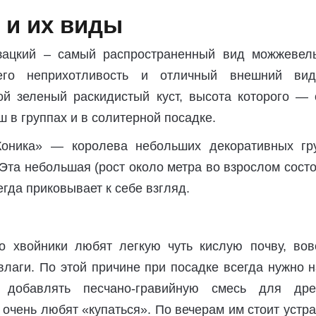
 и их виды
зацкий – самый распространенный вид можжевель
го неприхотливость и отличный внешний ви
ой зеленый раскидистый куст, высота которого — 
ш в группах и в солитерной посадке.
Коника» — королева небольших декоративных гр
 Эта небольшая (рост около метра во взрослом сост
егда приковывает к себе взгляд.
о хвойники любят легкую чуть кислую почву, вов
влаги. По этой причине при посадке всегда нужно 
 добавлять песчано-гравийную смесь для дре
очень любят «купаться». По вечерам им стоит устр