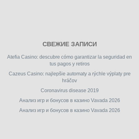
Play
СВЕЖИЕ ЗАПИСИ
our
free
Atefia Casino: descubre cómo garantizar la seguridad en
online
tus pagos y retiros
flash
Cazeus Casino: najlepšie automaty a rýchle výplaty pre
games
hráčov
on
friv.wiki
,
Coronavirus disease 2019
enjoy
Анализ игр и бонусов в казино Vavada 2026
our
Анализ игр и бонусов в казино Vavada 2026
games.