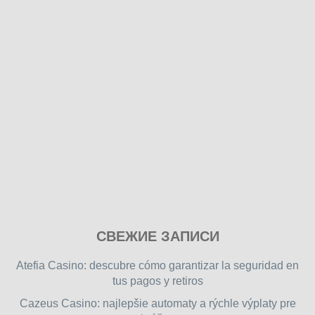
Play
СВЕЖИЕ ЗАПИСИ
our
free
Atefia Casino: descubre cómo garantizar la seguridad en
online
tus pagos y retiros
flash
Cazeus Casino: najlepšie automaty a rýchle výplaty pre
games